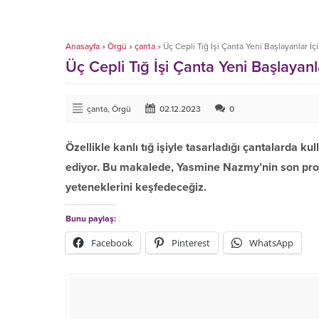
Anasayfa
»
Örgü
»
çanta
»
Üç Cepli Tığ İşi Çanta Yeni Başlayanlar İç
Üç Cepli Tığ İşi Çanta Yeni Başlayanl
çanta
,
Örgü
02.12.2023
0
Özellikle kanlı tığ işiyle tasarladığı çantalarda 
ediyor. Bu makalede, Yasmine Nazmy’nin son projes
yeteneklerini keşfedeceğiz.
Bunu paylaş:
Facebook
Pinterest
WhatsApp