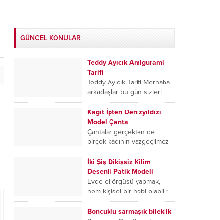
GÜNCEL KONULAR
Teddy Ayıcık Amigurami
Tarifi
Teddy Ayıcık Tarifi Merhaba
arkadaşlar bu gün sizlerl
çoklarınızın severek
oynayacağını düşündüğüm
Kağıt İpten Denizyıldızı
oyun arkadaşı Ayı teddy
Model Çanta
yapımını anlatımını
Çantalar gerçekten de
paylaşacağız. Pattern...
birçok kadının vazgeçilmez
aksesuarlarından biridir. Her
mekanda kullanılabilen ve
İki Şiş Dikişsiz Kilim
kombinlere şıklık katan
Desenli Patik Modeli
çantalar, moda dünyasında
Evde el örgüsü yapmak,
sürekli olarak...
hem kişisel bir hobi olabilir
hem de kullanışlı ve şık
ürünler ortaya çıkarmak için
Boncuklu sarmaşık bileklik