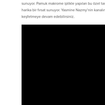
sunuyor. Pamuk makrome iplikle yapılan bu özel tasarı
harika bir fırsat sunuyor. Yasmine Nazmy’nin kanalın
keşfetmeye devam edebilirsiniz.