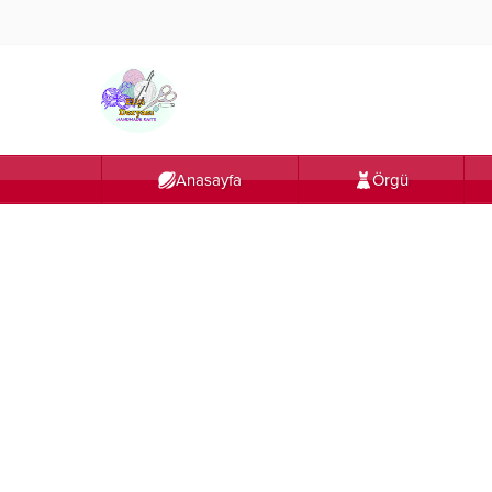
Anasayfa
Örgü