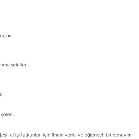
çları.
nma şekilleri.
i.
 şölen.
i, el işi tutkunları için ilham verici ve eğlenceli bir deneyim