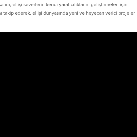
m, el işi severlerin kendi yaratıcılıklarını geliştirmeleri için
ı takip ederek, el işi dünyasında yeni ve heyecan verici projeler