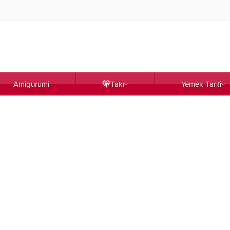
Amigurumi
Takı
Yemek Tarifi