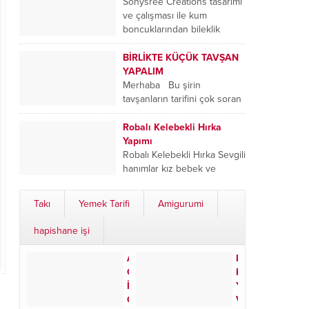
harika bir...
Sonysree Creations tasarımı
ve çalışması ile kum
boncuklarından bileklik
yapılışı. bir çoğu arkadaş
evinde hobi olarak takı
BİRLİKTE KÜÇÜK TAVŞAN
yapma el işi...
YAPALIM
Merhaba Bu şirin
tavşanların tarifini çok soran
oluyor bende bu tarifi bulup
paylaşdım kendim de
Robalı Kelebekli Hırka
yapmaya başladım birlikte
Yapımı
örelim...
Robalı Kelebekli Hırka Sevgili
hanımlar kız bebek ve
çocuklar için çok şirin
kelebekli hırka yapımını
Takı
Yemek Tarifi
Amigurumi
yayınlıyoruz. Şerife hanımın
ördüğü ve...
hapishane işi
Anneler
Kristal
Günü
Kolye
İçin
Yapımı
Özel:
Videolu