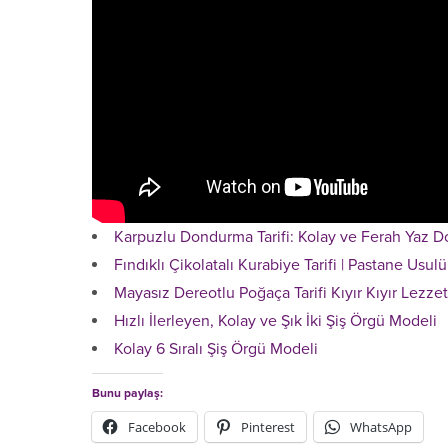
Karpuzlu Dondurma Tarifi: Kolay ve Ferah Yaz 
Fındıklı Çikolatalı Kurabiye Tarifi | Pastane Usulü
Mayasız Dereotlu Poğaça Tarifi Kıyır Kıyır Lezzet
Hızlı İlerleyen, Kolay ve Şık İki Şiş Örgü Modeli
Kolay 6 Sıralı Şiş Örgü Modeli
Bunu paylaş:
Facebook
Pinterest
WhatsApp