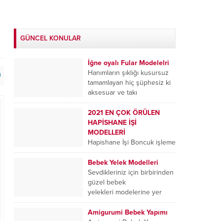
GÜNCEL KONULAR
İğne oyalı Fular Modelelri
Hanımların şıklığı kusursuz
tamamlayan hiç şüphesiz ki
aksesuar ve takı
modellerinden oluşmaktadır .
Bayanların tercih ettiği
2021 EN ÇOK ÖRÜLEN
aksesuarlar arasında yer
HAPİSHANE İŞİ
alan...
MODELLERİ
Hapishane İşi Boncuk işleme
tekniği ile ile yapılan
örgülerin başında bileklik
Bebek Yelek Modelleri
modelleri geliyor bileklik
Sevdikleriniz için birbirinden
modelleri belli şablonlara
güzel bebek
uygun ipe sıralı...
yelekleri modelerine yer
verim bebek yelekleri
2020 çeşitleri arayanların
Amigurumi Bebek Yapımı