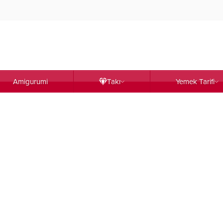
Amigurumi
Takı
Yemek Tarifi