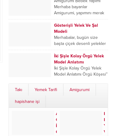
kesinlikle ama kesinlikle göz
Amigurumi Bebek Yapımı
atmasınızı öneririm.
Merhaba bayanlar
Amigurumi, yapımını merak
ettim ben de herkes gibi
Dilek’s Hobby World örgü
Gösterişli Yelek Ve Şal
kanalında bizim için...
Modeli
Merhabalar, bugün size
başta çiçek desenli yelekler
olmak üzere baharlık, yazlık
ve kışlık dönemlerde
İki Şişle Kolay Örgü Yelek
kullanabileceğiniz çeşitli
Model Anlatımı
örgü örneklerinden birini
İki Şişle Kolay Örgü Yelek
hazırladım....
Model Anlatımı Örgü Köşesi”
kanalıyla hoş geldiniz! Bu
videoda, iki şiş kullanarak bir
Takı
Yemek Tarifi
Amigurumi
örgü modelinin...
hapishane işi
Anneler
Kristal
Günü
Kolye
İçin
Yapımı
Özel:
Videolu