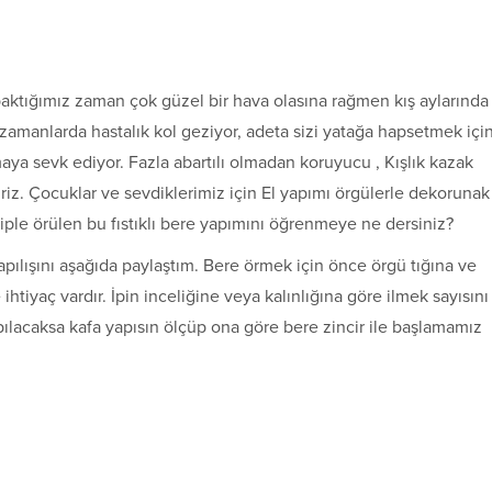
 baktığımız zaman çok güzel bir hava olasına rağmen kış aylarında
amanlarda hastalık kol geziyor, adeta sizi yatağa hapsetmek içi
lmaya sevk ediyor. Fazla abartılı olmadan koruyucu , Kışlık kazak
liriz. Çocuklar ve sevdiklerimiz için El yapımı örgülerle dekorunak
iple örülen bu fıstıklı bere yapımını öğrenmeye ne dersiniz?
apılışını aşağıda paylaştım. Bere örmek için önce örgü tığına ve
ihtiyaç vardır. İpin inceliğine veya kalınlığına göre ilmek sayısını
 yapılacaksa kafa yapısın ölçüp ona göre bere zincir ile başlamamız