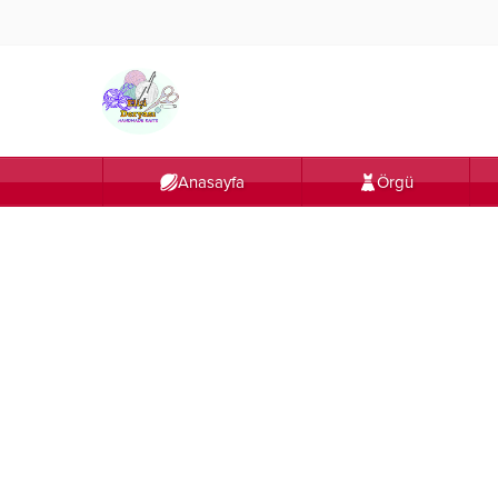
Anasayfa
Örgü