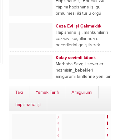
yine çok güzel ve...
Hapishane İşi Boncuk Gül
Yapımı hapishane işi gül
örmülmesi iki türlü örgü
sistemi kullanıyorum . Gülün
alt kısmı için ,hapishane...
Ceza Evi İşi Çakmaklık
Hapishane işi, mahkumların
cezaevi koşullarında el
becerilerini geliştirerek
ürettikleri el sanatlarına
verilen isimdir. Bu el
Kolay sevimli köpek
sanatları arasında örgü,
Merhaba Sevgili severler
boncuk işi,...
nazmisin_bebekleri
amigurumi tariflerine yeni bir
boyut katarak birbirinden
güzel çalışmalara imzasını
Takı
Yemek Tarifi
Amigurumi
atıyor. Son çalışmalarından
olan Sütaş Buzağı...
hapishane işi
Anneler
Kristal
Günü
Kolye
İçin
Yapımı
Özel:
Videolu