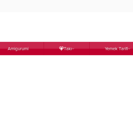
Amigurumi
Takı
Yemek Tarifi