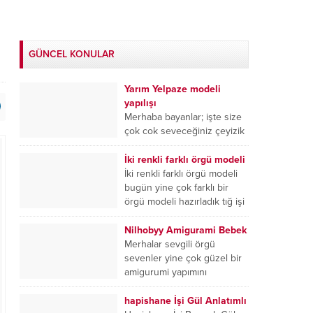
GÜNCEL KONULAR
Yarım Yelpaze modeli
yapılışı
Merhaba bayanlar; işte size
çok cok seveceğiniz çeyizik
hırka örgüsü için şahane bir
örgü modeli hazırladık. Bu
İki renkli farklı örgü modeli
örgüyü hazırlarken Angora...
İki renkli farklı örgü modeli
bugün yine çok farklı bir
örgü modeli hazırladık tığ işi
iki renkli örgü modellerini...
Nilhobyy Amigurami Bebek
Merhalar sevgili örgü
sevenler yine çok güzel bir
amigurumi yapımını
sayfamıza taşıdık nilhobyy
sayfasının bir çalışması ile
hapishane İşi Gül Anlatımlı