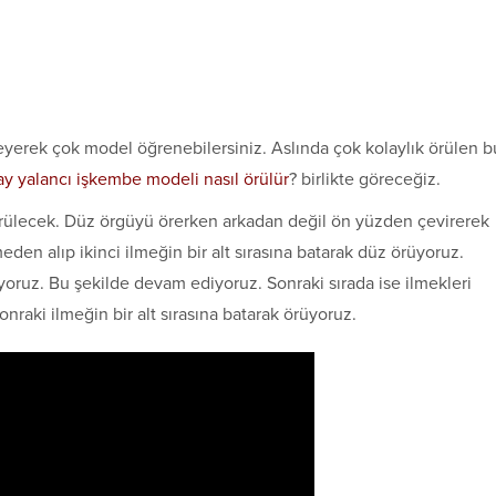
leyerek çok model öğrenebilersiniz. Aslında çok kolaylık örülen b
ay yalancı işkembe modeli nasıl örülür
? birlikte göreceğiz.
örülecek. Düz örgüyü örerken arkadan değil ön yüzden çevirerek
den alıp ikinci ilmeğin bir alt sırasına batarak düz örüyoruz.
yoruz. Bu şekilde devam ediyoruz. Sonraki sırada ise ilmekleri
nraki ilmeğin bir alt sırasına batarak örüyoruz.