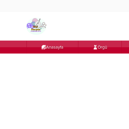
Anasayfa
Örgü