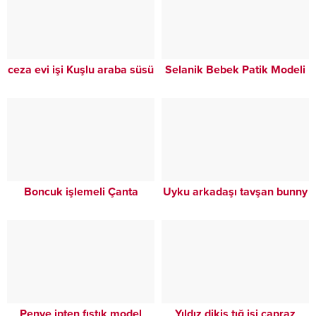
ceza evi işi Kuşlu araba süsü
Selanik Bebek Patik Modeli
Boncuk işlemeli Çanta
Uyku arkadaşı tavşan bunny
Penye ipten fıstık model
Yıldız dikiş tığ işi çapraz