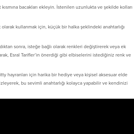
 kısmına bacakları ekleyin. İstenilen uzunlukta ve şekilde kolları
 olarak kullanmak için, küçük bir halka şeklindeki anahtarlığı
ıktan sonra, isteğe bağlı olarak renkleri değiştirerek veya ek
rak, Esral Tarifler’in önerdiği gibi elbiselerini istediğiniz renk ve
tty hayranları için harika bir hediye veya kişisel aksesuar elde
ı izleyerek, bu sevimli anahtarlığı kolayca yapabilir ve kendinizi