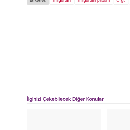
Etiketler:
amigurumi
amigurumi pattern
Örgü
İlginizi Çekebilecek Diğer Konular