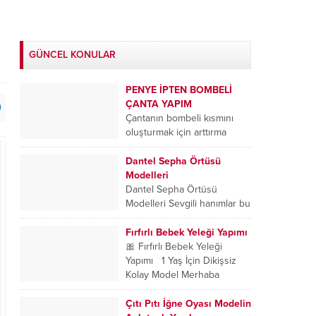
GÜNCEL KONULAR
PENYE İPTEN BOMBELİ
ÇANTA YAPIM
Çantanın bombeli kısmını
oluşturmak için arttırma
sıralarına devam ediyoruz. İlk
iki sıradaki arttırmaları
Dantel Sepha Örtüsü
dikkate alarak, her sıra
Modelleri
boyunca belirli noktalara...
Dantel Sepha Örtüsü
Modelleri Sevgili hanımlar bu
yazımızda sizlere
yapılışlarındaki utalık ve
Fırfırlı Bebek Yeleği Yapımı
zariflikleriyle muhteşem
🎀 Fırfırlı Bebek Yeleği
görünümlü dantel sepha
Yapımı 1 Yaş İçin Dikişsiz
örtüsü modelleri
Kolay Model Merhaba
paylaşıyorum....
arkadaşlar, bebek örgü
kanalıma hoş geldiniz! Bu
Çıtı Pıtı İğne Oyası Modelin