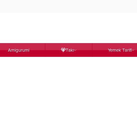
Amigurumi
Takı
Yemek Tarifi