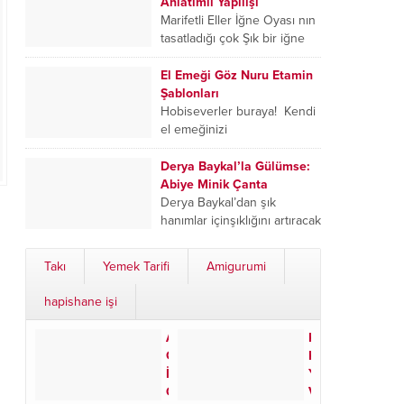
videoda...
Anlatımlı Yapılışı
Marifetli Eller İğne Oyası nın
tasatladığı çok Şık bir iğne
oyası tarifi ile sizlerleyiz. Bu
iğne oyası modeli havlu
El Emeği Göz Nuru Etamin
kanarı...
Şablonları
Hobiseverler buraya! Kendi
el emeğinizi
yansıtabileceğiniz, farklı
desen ve temalara sahip
Derya Baykal’la Gülümse:
etamin (kanaviçe)
Abiye Minik Çanta
şablonlarımız ile
Derya Baykal’dan şık
yaratıcılığınızı konuşturun
hanımlar içinşıklığını artıracak
bir bir fikir daha. Derya
Baykal ve Naz Hanım abiye
Takı
Yemek Tarifi
Amigurumi
Kanvas Minik çanta
yapımını...
hapishane işi
Anneler
Kristal
Günü
Kolye
İçin
Yapımı
Özel:
Videolu