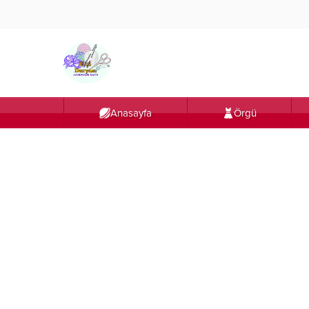
Anasayfa
Örgü