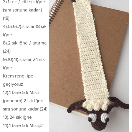
3).1 tek ,1 çift sık iğne
(sıra sonuna kadar )
(18)
4).5).6).7).sıralar 18 sık
iğne
8).2 sık iğne ,1 artırma
(24)
9).10).11).sıralar 24 sık
iğne
Krem rengi ipe
geçiyoruz
12).1 tane 5 li Mısır
(popcorn),2 sık iğne
sıra sonuna kadar (24)
13).24 sık iğne
14).1 tane 5 li Mısır,2