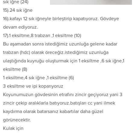
sık iğne (24)
15).24 sık iğne
16).kafayı 12 sık iğneyle birleştirip kapatıyoruz. Gövdeye
devam ediyoruz.
17).1 eksiltme,8 trabzan ,1 eksiltme (10)
Bu aşamadan sonra istediğimiz uzunluğa gelene kadar
trabzan (hdc) olarak öreceğiz.istediğimiz uzunluğa
ulaştığında kuyruğu oluşturmak için 1 eksiltme ,6 sık iğne,1
eksiltme (8)
1 eksiltme,4 sık iğne ,1 eksiltme (6)
3 eksiltme ve ipi koparıyoruz
Koyunumuzun gövdesinin etrafını zincir geçiyoruz yani 3
zincir çekip aralıklarla batıyoruz.batışları cc yani ilmek
kaydırma olarak batarsanız kabartılar daha güzel
görünecektir.
Kulak için