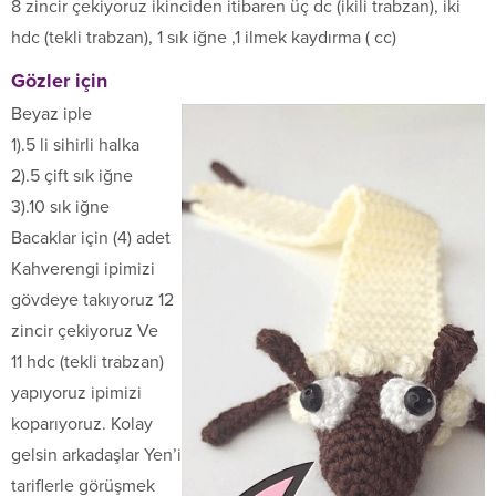
8 zincir çekiyoruz ikinciden itibaren üç dc (ikili trabzan), iki
hdc (tekli trabzan), 1 sık iğne ,1 ilmek kaydırma ( cc)
Gözler için
Beyaz iple
1).5 li sihirli halka
2).5 çift sık iğne
3).10 sık iğne
Bacaklar için (4) adet
Kahverengi ipimizi
gövdeye takıyoruz 12
zincir çekiyoruz Ve
11 hdc (tekli trabzan)
yapıyoruz ipimizi
koparıyoruz. Kolay
gelsin arkadaşlar Yen’i
tariflerle görüşmek