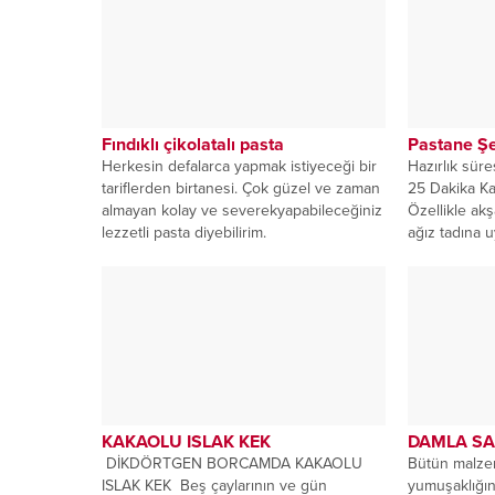
Fındıklı çikolatalı pasta
Pastane Şe
Herkesin defalarca yapmak istiyeceği bir
Hazırlık süre
tariflerden birtanesi. Çok güzel ve zaman
25 Dakika Kaç 
almayan kolay ve severekyapabileceğiniz
Özellikle a
lezzetli pasta diyebilirim.
ağız tadına u
KAKAOLU ISLAK KEK
DAMLA SA
DİKDÖRTGEN BORCAMDA KAKAOLU
Bütün malze
ISLAK KEK Beş çaylarının ve gün
yumuşaklığı