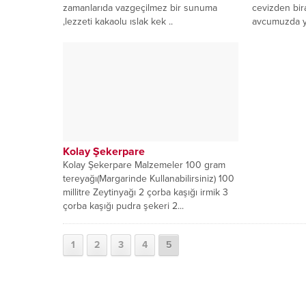
zamanlarıda vazgeçilmez bir sunuma
cevizden bir
,lezzeti kakaolu ıslak kek ..
avcumuzda yuv
Hepimizinseverek yediği ...
tepsıye dizel
Kolay Şekerpare
Kolay Şekerpare Malzemeler 100 gram
tereyağı(Margarinde Kullanabilirsiniz) 100
millitre Zeytinyağı 2 çorba kaşığı irmik 3
çorba kaşığı pudra şekeri 2...
1
2
3
4
5