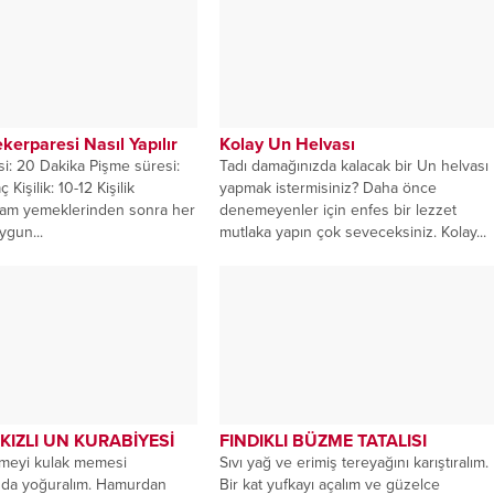
kerparesi Nasıl Yapılır
Kolay Un Helvası
si: 20 Dakika Pişme süresi:
Tadı damağınızda kalacak bir Un helvası
Kişilik: 10-12 Kişilik
yapmak istermisiniz? Daha önce
kşam yemeklerinden sonra her
denemeyenler için enfes bir lezzet
ygun...
mutlaka yapın çok seveceksiniz. Kolay...
KIZLI UN KURABİYESİ
FINDIKLI BÜZME TATALISI
meyi kulak memesi
Sıvı yağ ve erimiş tereyağını karıştıralım.
nda yoğuralım. Hamurdan
Bir kat yufkayı açalım ve güzelce