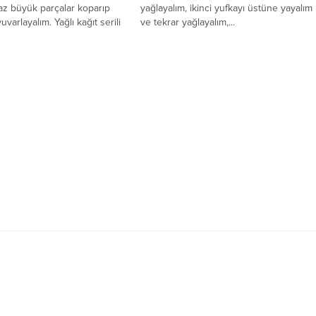
az büyük parçalar koparıp
yağlayalım, ikinci yufkayı üstüne yayalım
arlayalım. Yağlı kağıt serili
ve tekrar yağlayalım,...
im ve...