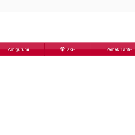
Amigurumi
Takı
Yemek Tarifi