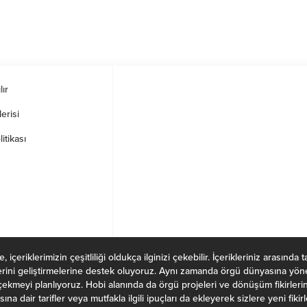
lır
erisi
litikası
içeriklerimizin çeşitliliği oldukça ilginizi çekebilir. İçerikleriniz arasında 
lerini geliştirmelerine destek oluyoruz. Aynı zamanda örgü dünyasına yöneli
 çekmeyi planlıyoruz. Hobi alanında da örgü projeleri ve dönüşüm fikirleri
a dair tarifler veya mutfakla ilgili ipuçları da ekleyerek sizlere yeni fiki