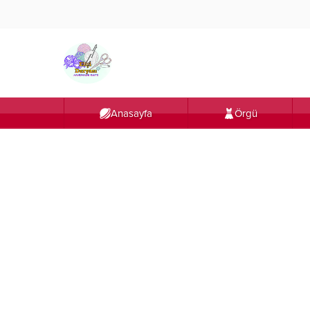
Anasayfa
Örgü