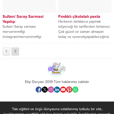
Sultan/ Saray Sarmasi
Fındıklı çikolatalı pasta
Yapılışı
Herkesin defalarca yapmak
Sultan/ Saray sarmasi
istiyeceği bir tariflerden birtanesi.
merveninmtfgi
Çok güzel ve zaman almayan
instagram/merveninmtfgi
kolay ve severekyapabileceğiniz
hazırlamış olduğu bu lezzetli
lezzetli pasta diyebilirim.
atıştırmalık yapmak ta çok basit bir
1
2
tatlıdır. Hem yapımı kolay tatlı...
Elişi Deryası 2019 Tüm haklarımız saklıdır
Takı eğitimi ve örgü dünyasına odaklanmış tutkulu bir site,