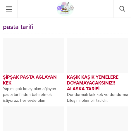
pasta tarifi
ŞİPŞAK PASTA AĞLAYAN
KAŞIK KAŞIK YEMELERE
KEK
DOYAMAYACAKSINIZ!!
ALASKA TARİFİ
Yapımı çok kolay olan ağlayan
pasta tarifinden bahsetmek
Dondurmalı kek kek ve dondurma
istiyoruz. her evde olan
bileşimi olan bir tatlıdır.
malzemelerle çok kolay
Bir kek şeklinde dondurma, çikolat
hazırlayabilirsiniz.
kek veya kurabiye parçalarının
arasında yer alır. sıcak aylarda
biraz serinlemek için tercih
edilebilir. ,...