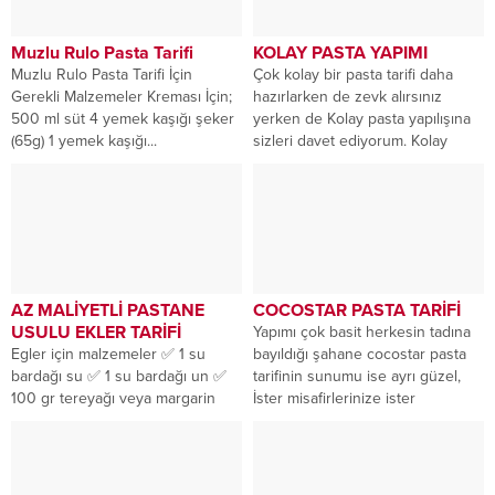
Muzlu Rulo Pasta Tarifi
KOLAY PASTA YAPIMI
Muzlu Rulo Pasta Tarifi İçin
Çok kolay bir pasta tarifi daha
Gerekli Malzemeler Kreması İçin;
hazırlarken de zevk alırsınız
500 ml süt 4 yemek kaşığı şeker
yerken de Kolay pasta yapılışına
(65g) 1 yemek kaşığı...
sizleri davet ediyorum. Kolay
gelsin...
AZ MALİYETLİ PASTANE
COCOSTAR PASTA TARİFİ
USULU EKLER TARİFİ
Yapımı çok basit herkesin tadına
Egler için malzemeler ✅ 1 su
bayıldığı şahane cocostar pasta
bardağı su ✅ 1 su bardağı un ✅
tarifinin sunumu ise ayrı güzel,
100 gr tereyağı veya margarin
İster misafirlerinize ister
✅...
kendinize Çay saati...