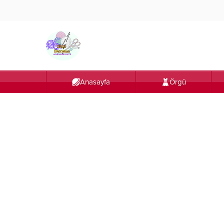
Anasayfa
Örgü