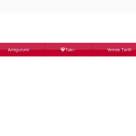
Amigurumi
Takı
Yemek Tarifi