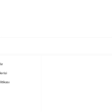
lır
erisi
litikası