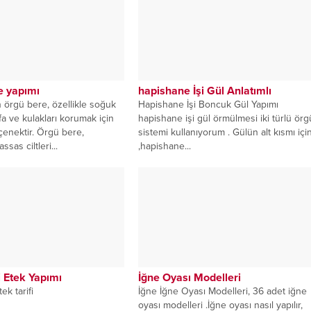
e yapımı
hapishane İşi Gül Anlatımlı
n örgü bere, özellikle soğuk
Hapishane İşi Boncuk Gül Yapımı
fa ve kulakları korumak için
hapishane işi gül örmülmesi iki türlü örg
eçenektir. Örgü bere,
sistemi kullanıyorum . Gülün alt kısmı içi
sas ciltleri...
,hapishane...
 Etek Yapımı
İğne Oyası Modelleri
k tarifi
İğne İğne Oyası Modelleri, 36 adet iğne
oyası modelleri .İğne oyası nasıl yapılır,