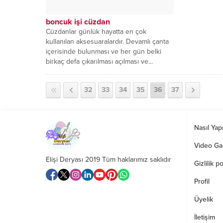
boncuk işi cüzdan
Cüzdanlar günlük hayatta en çok
kullanılan aksesuaralardır. Devamlı çanta
içerisinde bulunması ve her gün belki
birkaç defa çıkarılması açılması ve...
32
33
34
35
36
37
Nasıl Yapı
Video Gal
Elişi Deryası 2019 Tüm haklarımız saklıdır
Gizlilik po
Profil
Üyelik
İletişim