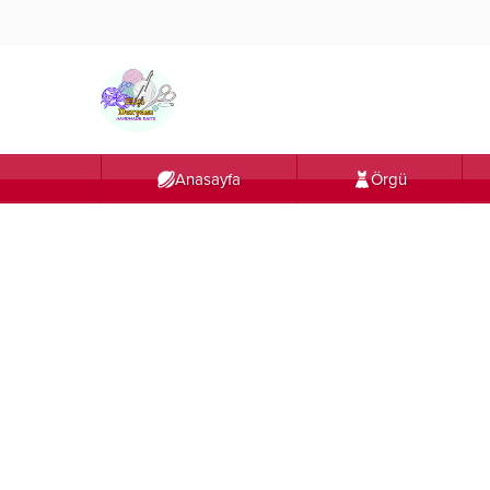
Anasayfa
Örgü