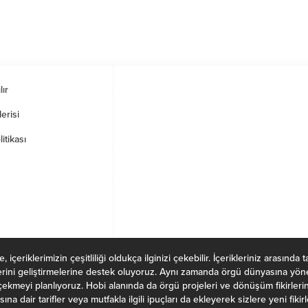
lır
erisi
litikası
içeriklerimizin çeşitliliği oldukça ilginizi çekebilir. İçerikleriniz arasında 
lerini geliştirmelerine destek oluyoruz. Aynı zamanda örgü dünyasına yöneli
 çekmeyi planlıyoruz. Hobi alanında da örgü projeleri ve dönüşüm fikirleri
a dair tarifler veya mutfakla ilgili ipuçları da ekleyerek sizlere yeni fiki