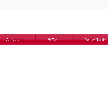
Amigurumi
Takı
Yemek Tarifi