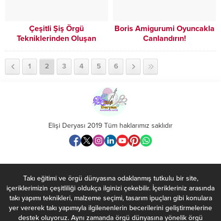
Çeşitli Şiş Örgü
Boris Amigurumi Oyuncakla
Tekniklerinden Oluşan
Canlandırın!
Muhteşem Hırka
1
2
3
4
5
6
Elişi Deryası 2019 Tüm haklarımız saklıdır
Takı eğitimi ve örgü dünyasına odaklanmış tutkulu bir site,
içeriklerimizin çeşitliliği oldukça ilginizi çekebilir. İçerikleriniz arasında
takı yapımı teknikleri, malzeme seçimi, tasarım ipuçları gibi konulara
yer vererek takı yapımıyla ilgilenenlerin becerilerini geliştirmelerine
destek oluyoruz. Aynı zamanda örgü dünyasına yönelik örgü